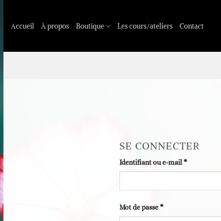
Passer
au
Accueil
À propos
Boutique
Les cours/ateliers
Contact
contenu
SE CONNECTER
Obligatoire
Identifiant ou e-mail
*
Obligatoire
Mot de passe
*