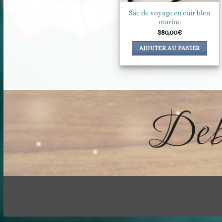
Sac de voyage en cuir bleu
marine
380,00
€
AJOUTER AU PANIER