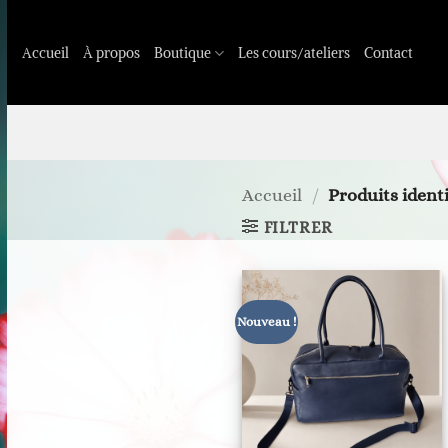
Passer
au
Accueil
À propos
Boutique
Les cours/ateliers
Contact
contenu
Accueil
/
Produits identi
FILTRER
Nouveau !