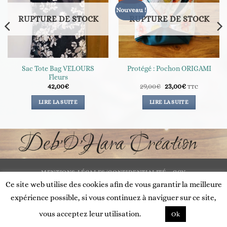
Nouveau !
RUPTURE DE STOCK
RUPTURE DE STOCK
Sac Tote Bag VELOURS
Protégé : Pochon ORIGAMI
Fleurs
Le
Le
42,00
€
29,00
€
23,00
€
TTC
prix
prix
initial
actuel
LIRE LA SUITE
LIRE LA SUITE
était :
est :
29,00€.
23,00€.
MENTIONS LÉGALES/CONFIDENTIALITÉ
CGV
Ce site web utilise des cookies afin de vous garantir la meilleure
Deb'O'Hara Création 2021 ©
expérience possible, si vous continuez à naviguer sur ce site,
vous acceptez leur utilisation.
Ok